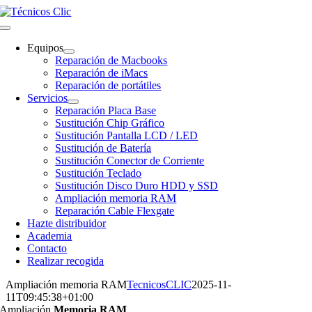
Saltar
al
Toggle
contenido
Navigation
Equipos
Reparación de Macbooks
Reparación de iMacs
Reparación de portátiles
Servicios
Reparación Placa Base
Sustitución Chip Gráfico
Sustitución Pantalla LCD / LED
Sustitución de Batería
Sustitución Conector de Corriente
Sustitución Teclado
Sustitución Disco Duro HDD y SSD
Ampliación memoria RAM
Reparación Cable Flexgate
Hazte distribuidor
Academia
Contacto
Realizar recogida
Ampliación memoria RAM
TecnicosCLIC
2025-11-
11T09:45:38+01:00
Ampliación
Memoria RAM