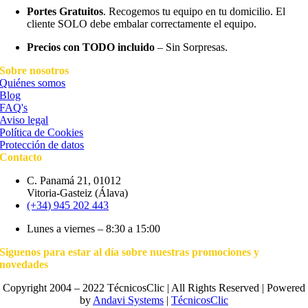
Portes Gratuitos
. Recogemos tu equipo en tu domicilio. El
cliente SOLO debe embalar correctamente el equipo.
Precios con TODO incluido
– Sin Sorpresas.
Sobre nosotros
Quiénes somos
Blog
FAQ's
Aviso legal
Política de Cookies
Protección de datos
Contacto
C. Panamá 21, 01012
Vitoria-Gasteiz (Álava)
(+34) 945 202 443
Lunes a viernes – 8:30 a 15:00
Siguenos para estar al día sobre nuestras promociones y
novedades
Copyright 2004 – 2022 TécnicosClic | All Rights Reserved | Powered
by
Andavi Systems
|
TécnicosClic